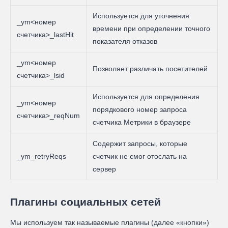
Используется для уточнения
_ym<номер
времени при определении точного
счетчика>_lastHit
показателя отказов
_ym<номер
Позволяет различать посетителей
счетчика>_lsid
Используется для определения
_ym<номер
порядкового номер запроса
счетчика>_reqNum
счетчика Метрики в браузере
Содержит запросы, которые
_ym_retryReqs
счетчик не смог отослать на
сервер
Плагины социальных сетей
Мы используем так называемые плагины (далее «кнопки»)