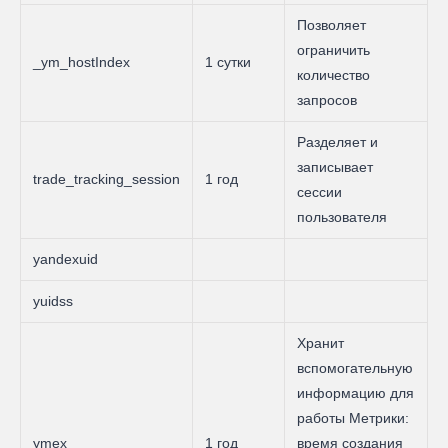
Позволяет
ограничить
_ym_hostIndex
1 сутки
количество
запросов
Разделяет и
записывает
trade_tracking_session
1 год
сессии
пользователя
yandexuid
yuidss
Хранит
вспомогательную
информацию для
работы Метрики:
ymex
1 год
время создания