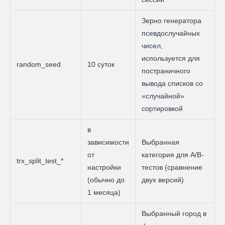
Зерно генератора
псевдослучайных
чисел,
используется для
random_seed
10 суток
постраничного
вывода списков со
«случайной»
сортировкой
в
зависимости
Выбранная
от
категория для A/B-
trx_split_test_*
настройки
тестов (сравнение
(обычно до
двух версий)
1 месяца)
Выбранный город в