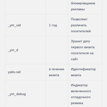
блокировщиков
рекламы
Позволяет
_ym_uid
1 год
различать
посетителей
Хранит дату
первого визита
_ym_d
посетителя на
сайт
в течение
Идентификатор
yabs-sid
визита
визита
Индикатор
включенного
_ym_debug
отладочного
режима