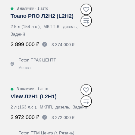
В наличии
·
1 авто
Toano PRO Л2Н2 (L2H2)
2.5 л (154 л.с.), МКПП-6, дизель,
Задний
2 899 000 ₽
3 374 000 ₽
Foton ТРАК ЦЕНТР
Москва
Получить предложение
В наличии
·
1 авто
View Л2Н1 (L2H1)
2 л (163 л.с.), МКПП, дизель, Задний
2 972 000 ₽
3 272 000 ₽
Foton ТТМ Центр (г. Рязань)