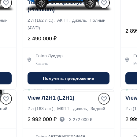
Tunland G7 Премиум
Toa
(Premium)
2.5 л
лный
2 л (162 л.с.), АКПП, дизель, Полный
Задн
(4WD)
2 89
2 490 000 ₽
Foton Луидор
F
Казань
М
Получить предложение
В наличии
·
1 авто
В 
View Л2Н1 (L2H1)
Vie
дний
2 л (163 л.с.), МКПП, дизель, Задний
2 л (
2 992 000 ₽
2 99
3 272 000 ₽
Foton АВТОБИОГРАФИЯ
F