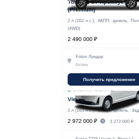
Tunland G7 Премиум
(Premium)
2 л (162 л.с.), АКПП, дизель, По
(4WD)
2 490 000 ₽
Foton Луидор
Казань
Получить предложение
В наличии
·
1 авто
View Л2Н1 (L2H1)
2 л (163 л.с.), МКПП, дизель, За
2 972 000 ₽
3 272 000 ₽
Foton ТТМ Центр (г. Рязань)