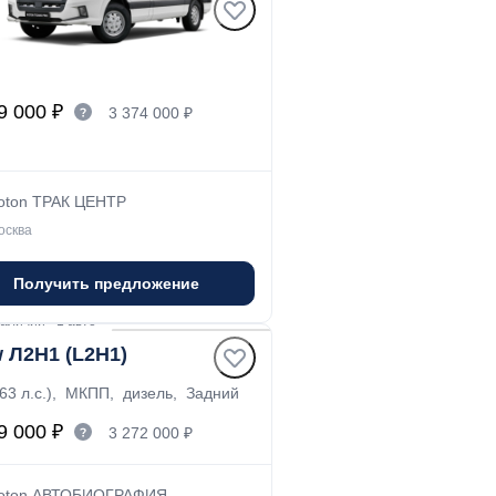
no PRO Л2Н2 (L2H2)
 (154 л.с.), МКПП-6, дизель,
ий
9 000 ₽
3 374 000 ₽
oton ТРАК ЦЕНТР
осква
Получить предложение
наличии
·
1 авто
w Л2Н1 (L2H1)
163 л.с.), МКПП, дизель, Задний
9 000 ₽
3 272 000 ₽
oton АВТОБИОГРАФИЯ