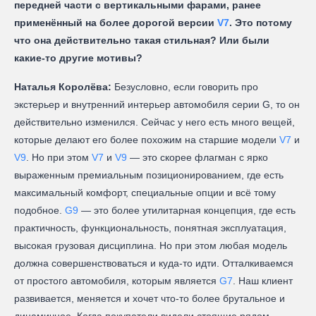
передней части с вертикальными фарами, ранее
применённый на более дорогой версии
V7
. Это потому
что она действительно такая стильная? Или были
какие-то другие мотивы?
Наталья Королёва:
Безусловно, если говорить про
экстерьер и внутренний интерьер автомобиля серии G, то он
действительно изменился. Сейчас у него есть много вещей,
которые делают его более похожим на старшие модели
V7
и
V9
. Но при этом
V7
и
V9
— это скорее флагман с ярко
выраженным премиальным позиционированием, где есть
максимальный комфорт, специальные опции и всё тому
подобное.
G9
— это более утилитарная концепция, где есть
практичность, функциональность, понятная эксплуатация,
высокая грузовая дисциплина. Но при этом любая модель
должна совершенствоваться и куда-то идти. Отталкиваемся
от простого автомобиля, которым является
G7
. Наш клиент
развивается, меняется и хочет что-то более брутальное и
динамичное. Когда покупатели видели стоящие рядом