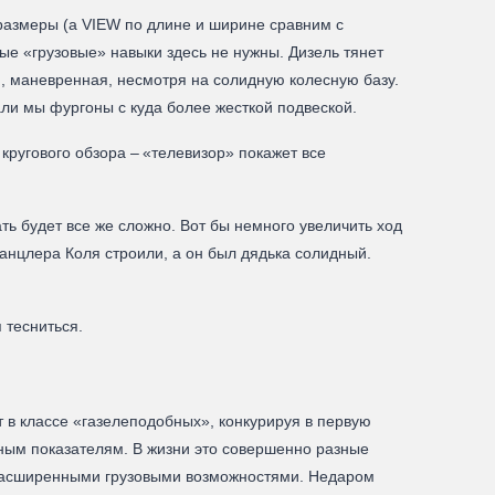
размеры (а VIEW по длине и ширине сравним с
ые «грузовые» навыки здесь не нужны. Дизель тянет
я, маневренная, несмотря на солидную колесную базу.
дали мы фургоны с куда более жесткой подвеской.
 кругового обзора – «телевизор» покажет все
ть будет все же сложно. Вот бы немного увеличить ход
канцлера Коля строили, а он был дядька солидный.
 тесниться.
в классе «газелеподобных», конкурируя в первую
ьным показателям. В жизни это совершенно разные
с расширенными грузовыми возможностями. Недаром