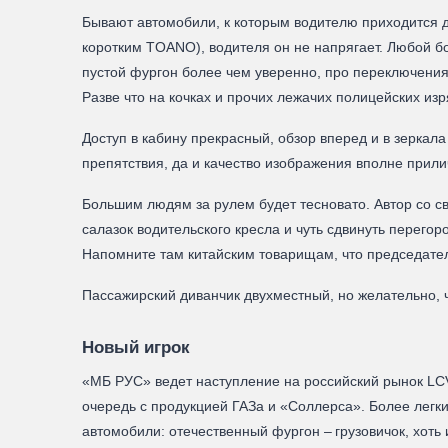
Бывают автомобили, к которым водителю приходится д
коротким TOANO), водителя он не напрягает. Любой б
пустой фургон более чем уверенно, про переключения
Разве что на кочках и прочих лежачих полицейских изр
Доступ в кабину прекрасный, обзор вперед и в зеркала
препятствия, да и качество изображения вполне прил
Большим людям за рулем будет тесновато. Автор со св
салазок водительского кресла и чуть сдвинуть перего
Напомните там китайским товарищам, что председате
Пассажирский диванчик двухместный, но желательно, 
Новый игрок
«МБ РУС» ведет наступление на российский рынок LC
очередь с продукцией ГАЗа и «Соллерса». Более легк
автомобили: отечественный фургон – грузовичок, хот