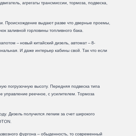
двигатель, агрегаты трансмиссии, тормоза, подвеска,
ли. Происхождение выдают разве что дверные проемы,
чок заливной горловины топливного бака.
потом – новый китайский дизель, автомат – 8-
нальная. И даже интерьер кабины свой. Так что если
мную погрузочную высоту. Передняя подвеска типа
ое управление реечное, с усилителем. Тормоза
ду. Дизель получился легким за счет широкого
FOTON.
развозного фургона – обыденность, то современный