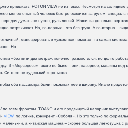
олго привыкать. FOTON VIEW не из таких. Несмотря на солидные 
олее-менее опытный человек быстро освоится за рулем, специальн
 передач думать не нужно, руль легкий. Машинка довольно вертка
ядно потряхивает. Но, во‑первых – это без груза. А во‑вторых – ви
 отличный, маневрировать в «узкостях» помогает та самая система
ичное. Но…
оими «без пяти два метра», конечно, разместился, но долго работа
родку. В «Мерседесе» такого не было – они, наверное, машины под 
ль Си тоже не худенький коротышка…
чтобы оба пассажира были покомпактнее в ширину. Иначе придется
V по всем фронтам. TOANO и его продвинутый напарник выступают 
ий
VIEW
, по логике, конкурент «Соболя». Но это только по формал
ь и маленький, а китайская машина – скорее большая легковушка 