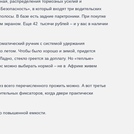
очная, распределения тормозных усилий и
Безопасность», в который входят три водительских
олосы. В базе есть задние парктроники. При покупке
 экраном. Еще 42 тысячи рублей – и у вас в наличии
томатический ручник с системой удержания
ко летом. Чтобы было хорошо и зимой, придется
 Ладно, стекло греется за доплату. Но «теплые»
урс можно выбирать нормой – не в Африке живем
з всего перечисленного прожить можно. А вот третье
тельных фиксаторов, когда двери практически
ор повышенной емкости.