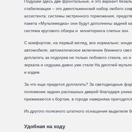
Подушки здесь две фронтальные, и это вариант безал
стабилизации – это джентльменский набор любого совр
ассистента: системы экстренного торможения, предот
пакета «Мультимедиа» они будут дополнены задней ка
система кругового обзора и мониторинга слепых зон.
С комфортом, на первый взгляд, все нормально: конди
автомобиля, автоматическое включение ближнего света
доплатить за подогрев не только лобового стекла, но и
зеркала и сидушка давно уже стали На дисплей муль
и ездим.
За что еще придется доплатить? За светодиодные фары
положение задних распашных дверей благодаря уникал
прижимаются к бортам, в городе наверняка пригодится
Из другого полезного штатного оснащения выделили б
Удобная на ходу