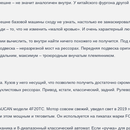
шне – не значит аналогичен внутри. У китайского фургона другой 
нешне базовой машины сходу не узнать, настолько ее замаскирова
ади – то, что не изменить «малой кровью». И очень характерный лю
вычислить, то внутри найти ничего похожего не получится. Под ка
одвеска – неразрезной мост на рессорах. Передняя подвеска ориги
ь дальним, максимум – троюродным внучатым племянником.
. Кузов у него несущий, что позволило получить достаточно скро
хлистовых рессорах. Привод, кстати, классический, задний. Рулев
UCAN модели 4F20TC. Мотор совсем свежий, увидел свет в 2019 го
и этом мощным и тяговитым. Он используется на пикапах марки 
ханика и 8-диапазонный классический автомат. Если «ручка» для 