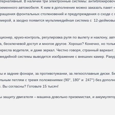
ьтернативный. В наличии три электронные системы: антиблокиров
еменного автомобиля. К ним в дополнение можно заказать пакет «
вращения фронтальных столкновений и предупреждения о сходе с п
мерой, а заодно появится мультимедийная система с 12-дюймовым
ционер, круиз-контроль, регулировка руля по вылету и наклону, ав
, бесключевой доступ и многое другое. Хорошо? Конечно, но толь
 кресла водителя, и даже зеркал. Честно говоря, странный вариант.
тимедийной системы выводится изображение с внешних камер. Рак
 и задние фонари, за противотуманки, за легкосплавные диски. Бе
ьным петлям с тремя положениями (90°, 180° и 247°) без дополни
. Вы согласны? Готовьте 15 тысяч!
ы защиту двигателя – машина довольно приземистая, и аккумулят