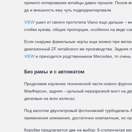
прямого копирования китайцы давно прошли. Похож вне
да и внешность ему чуть подкорректировали.
VIEW
ушел от своего прототипа Viano еще дальше – в
стойки кузова, общие пропорции, особенно на виде сз
Если снаружи фамильные черты еще можно при желании 
диапазонный ZF китайского же производства. Задняя п
VIEW
и приходится родственником Mercedes, то очен
Без рамы и с автоматом
Продолжим изучение технической части нового фургона
МакФерсон, задняя – цельный неразрезной мост на дву
дисковые на всех колесах.
Под капотом двухлитровый фотоновский турбодизель A
применения алюминия, достаточно компактным, но пр
Коробки предлагается две на выбор: 6-ступенчатая ме