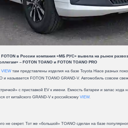
FOTON в России компания «МБ РУС» вывела на рынок развоз
«коллегам» – FOTON TOANO и FOTON TOANO PRO
й
VIEW
там представлены изделия на базе Toyota Hiace разных поко
NO и называется FOTON TOANO GRAND-V. Автомобиль совсем свежий
чкой» с приставкой EV к имени. Емкость батареи и запас хода на 
мся от китайского GRAND-V к российскому
VIEW
.
го не секрет. Тот же «большой» TOANO сделан на базе популярного