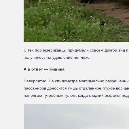
С тех пор американцы придумали совсем другой вид п
получилось на удивление неплохо.
А в ответ — тишина
Невероятно! На спидометре максимально разрешенные 
пассажиров доносится лишь отдаленное глухое ворчани
напрягают утробным гулом, когда гладкий асфальт п