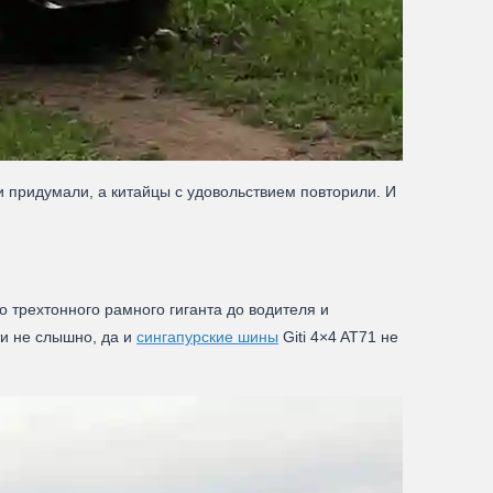
 придумали, а китайцы с удовольствием повторили. И
 трехтонного рамного гиганта до водителя и
ти не слышно, да и
сингапурские шины
Giti 4×4 AT71 не