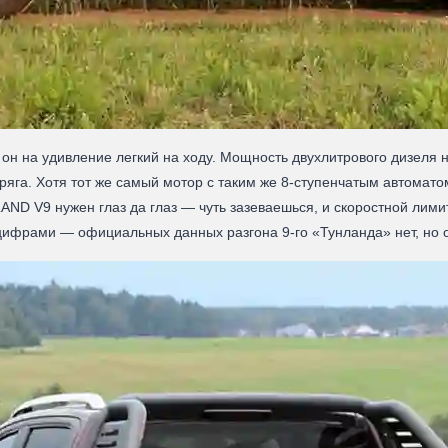
он на удивление легкий на ходу. Мощность двухлитрового дизеля на
пряга. Хотя тот же самый мотор с таким же 8‑ступенчатым автомат
ND V9 нужен глаз да глаз — чуть зазеваешься, и скоростной лимит
фрами — официальных данных разгона 9‑го «Тунланда» нет, но он 