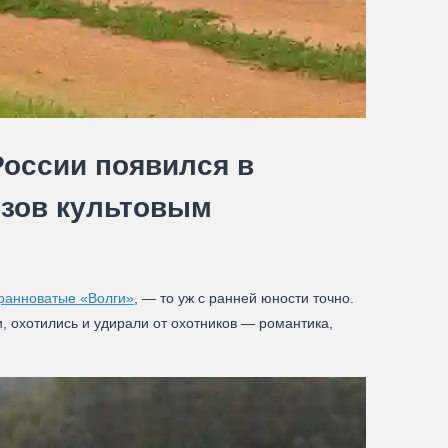
оссии появился в
ызов культовым
ранноватые «Волги»
, — то уж с ранней юности точно.
, охотились и удирали от охотников — романтика,