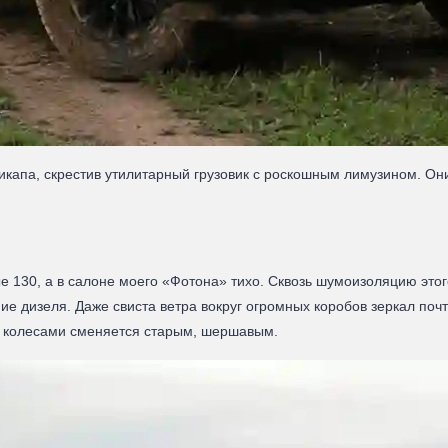
икапа, скрестив утилитарный грузовик с роскошным лимузином. Они
130, а в салоне моего «Фотона» тихо. Сквозь шумоизоляцию этого
е дизеля. Даже свиста ветра вокруг огромных коробов зеркал поч
од колесами сменяется старым, шершавым.