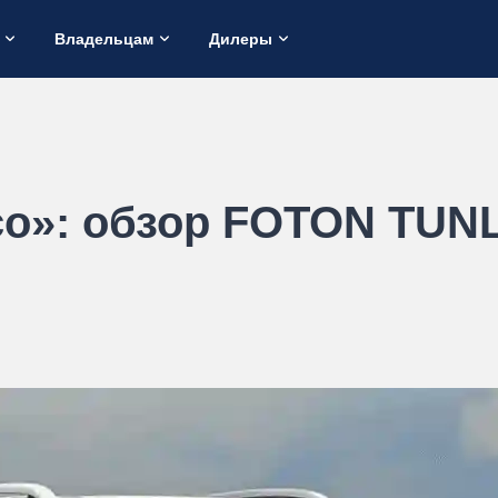
Владельцам
Дилеры
со»: обзор FOTON TUN