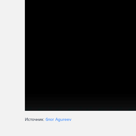
Источник:
блог Agureev