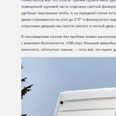
Поместилось всё, что хотели, причем грузить было уд
освещенной грузовой части отделаны светлой фанерой
удобные такелажные скобы, а на передней стенке ест
двери открываются на угол до 270° и фиксируются н
открытыми дверьми мы смогли заехать в тесный двор и
В пассажирском салоне без проблем можно расположит
с ремнями безопасности, USB-порт, большой аварийный
композита, обтянутого тканью, — есть всё, что нужно