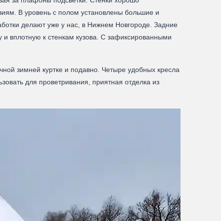
евая за плафоны подсветки. Стенки хорошо
виям. В уровень с полом установлены большие и
ботки делают уже у нас, в Нижнем Новгороде. Задние
 и вплотную к стенкам кузова. С зафиксированными
чной зимней куртке и подавно. Четыре удобных кресла
ьзовать для проветривания, приятная отделка из