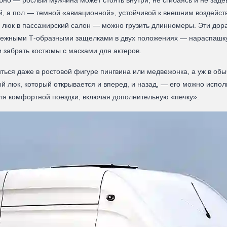
обно — рослый мужчина может стоять внутри, не сгибаясь и не зад
, а пол — темной «авиационной», устойчивой к внешним воздейст
ь люк в пассажирский салон — можно грузить длинномеры. Эти дора
адежными Т-образными защелками в двух положениях — нараспашку
 забрать костюмы с масками для актеров.
ься даже в ростовой фигуре пингвина или медвежонка, а уж в обы
 люк, который открывается и вперед, и назад, — его можно испол
 для комфортной поездки, включая дополнительную «печку».