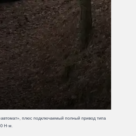
Ви
й «автомат», плюс подключаемый полный привод типа
0 Н·м.