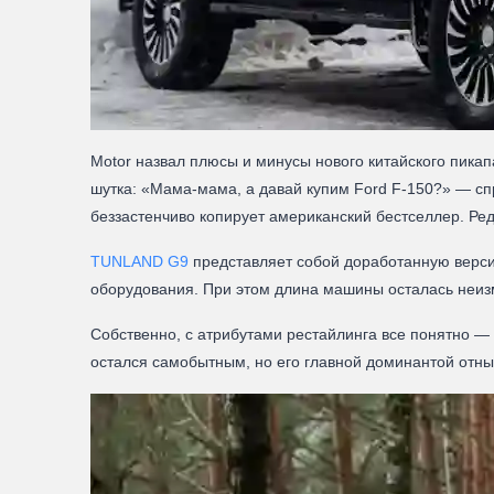
Motor назвал плюсы и минусы нового китайского пика
шутка: «Мама-мама, а давай купим
Ford F-150?
» — сп
беззастенчиво копирует американский бестселлер. Ре
TUNLAND G9
представляет собой доработанную вер
оборудования. При этом длина машины осталась неиз
Собственно, с атрибутами рестайлинга все понятно —
остался самобытным, но его главной доминантой отн