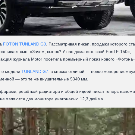
па
FOTON TUNLAND G9
. Рассматривая пикап, продажи которого ст
рашивает сын. «Зачем, сынок? У нас дома есть свой
Ford F-150
», 
дакция журнала Motor посетила премьерный показ нового «Фотона»
сию модели
TUNLAND G7
: в списке отличий — новое «оперение» ку
менной — это те же внушительные 5340 мм.
 фарами, решёткой радиатора и общей идеей пикап теперь напоми
ыне являются два монитора диагональю 12,3 дюйма.