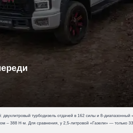
переди
ней: двухлитровый турбодизель отдачей в 162 силы и 8-диапазонны
м – 388 Н·м. Для сравнения, у 2,5-литровой «Газели» — только 33