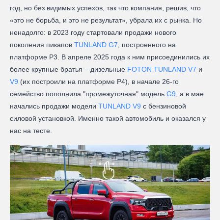
год, но без видимых успехов, так что компания, решив, что
«это не борьба, и это не результат», убрала их с рынка. Но
ненадолго: в 2023 году стартовали продажи нового
поколения пикапов
TUNLAND G7
, построенного на
платформе P3. В апреле 2025 года к ним присоединились их
более крупные братья – дизельные
FOTON TUNLAND V7
и
V9
(их построили на платформе P4), в начале 26-го
семейство пополнила "промежуточная" модель
G9
, а в мае
начались продажи модели
TUNLAND V9
c бензиновой
силовой установкой. Именно такой автомобиль и оказался у
нас на тесте.