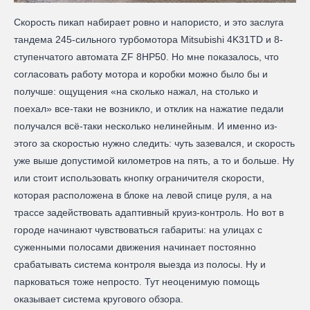
Скорость пикап набирает ровно и напористо, и это заслуга
тандема 245-сильного турбомотора Mitsubishi 4K31TD и 8-
ступенчатого автомата ZF 8HP50. Но мне показалось, что
согласовать работу мотора и коробки можно было бы и
получше: ощущения «на сколько нажал, на столько и
поехал» все-таки не возникло, и отклик на нажатие педали
получался всё-таки несколько нелинейным. И именно из-
этого за скоростью нужно следить: чуть зазевался, и скорость
уже выше допустимой километров на пять, а то и больше. Ну
или стоит использовать кнопку ограничителя скорости,
которая расположена в блоке на левой спице руля, а на
трассе задействовать адаптивный круиз-контроль. Но вот в
городе начинают чувствоваться габариты: на улицах с
суженными полосами движения начинает постоянно
срабатывать система контроля выезда из полосы. Ну и
парковаться тоже непросто. Тут неоценимую помощь
оказывает система кругового обзора.