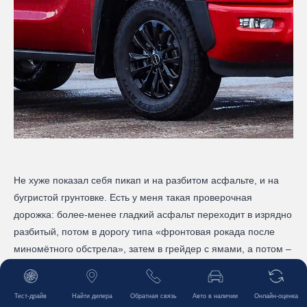
Не хуже показал себя пикап и на разбитом асфальте, и на
бугристой грунтовке. Есть у меня такая проверочная
дорожка: более-менее гладкий асфальт переходит в изрядно
разбитый, потом в дорогу типа «фронтовая рокада после
миномётного обстрела», затем в грейдер с ямами, а потом –
в грунтовку. По ней можно спокойно «дубасить» со скоростью
60-70 км/час на тех участках, где на другом автомобиле не
Тест-драйв
Найти дилера
Обратная связь
Авто в наличии
Онлайн-оценка
решился бы ехать и на 40 км/ч.