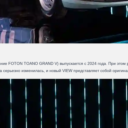
вание FOTON TOANO GRAND V) выпускается с 2024 года. При этом
ка серьезно изменилась, и новый VIEW представляет собой оригин