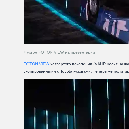
Фургон FOTON VIEW на презентации
FOTON VIEW
четвертого поколения (в КНР носит наз
скопированными с Toyota кузовами. Теперь же полити