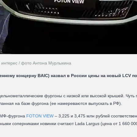
интерес / фото Антона Мурлыкина
нному концерну BAIC) назвал в России цены на новый LCV по
цельнометаллические фургоны с низкой или высокой крышей. Чуть 
ланная на базе фургона (ее намереваются выпускать в РФ).
ЦМФ-фургона
FOTON VIEW
– 3,225 и 3,475 млн рублей соответстве
ыми соперниками новинки считают Lada Largus (цена от 1 660 000 р