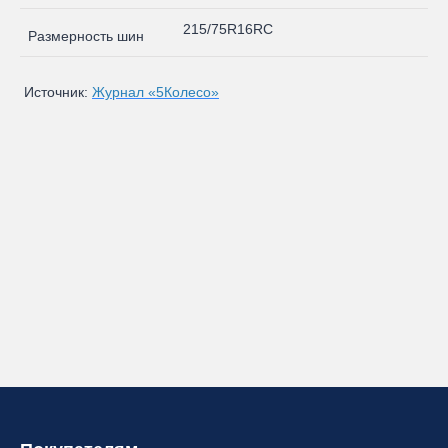
215/75R16RС
Размерность шин
Источник:
Журнал «5Колесо»