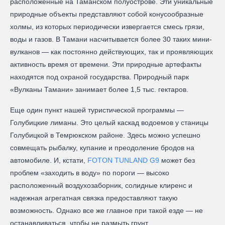
расположенные на Таманском полуострове. Эти уникальные
природные объекты представляют собой конусообразные
холмы, из которых периодически извергается смесь грязи,
воды и газов. В Тамани насчитывается более 30 таких мини-
вулканов — как постоянно действующих, так и проявляющих
активность время от времени. Эти природные артефакты
находятся под охраной государства. Природный парк
«Вулканы Тамани» занимает более 1,5 тыс. гектаров.
Еще один пункт нашей туристической программы —
Голубицкие лиманы. Это целый каскад водоемов у станицы
Голубицкой в Темрюкском районе. Здесь можно успешно
совмещать рыбалку, купание и преодоление бродов на
автомобиле. И, кстати,
FOTON TUNLAND G9
может без
проблем «заходить в воду» по пороги — высоко
расположенный воздухозаборник, солидные клиренс и
надежная агрегатная связка предоставляют такую
возможность. Однако все же главное при такой езде — не
останавливаться, чтобы не размыть грунт.