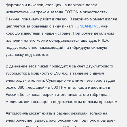
фургонов и пикапов, стоящих на парковке перед
испытательным треком завода FOTON в окрестностях
Пекина, поначалу рябит в глазах. В какой-то момент взгляд
цепляется за обычный с виду пикап
TUNLAND V9
, уже
хорошо известный в нашей стране. При более детальном
изучении на его корме обнаруживается шильдик PHEV,
недвусмысленно намекающий на гибридную силовую
установку под капотом.
В движение этот пикап приводится за счет двухлитрового
турбомотора мощностью 190 л.с. в тандеме с двумя
электродвигателями. Суммарно «на пике» это трио выдает
около 380 «лошадей» и 800 Н·м тяги. Как и известная в
России бензиновая версия этого пикапа, его гибридная
модификация оснащена подключаемым полным приводом.
Автомобиль может ехать в разных режимах: только на
электричестве (запаса расположенной под полом батареи