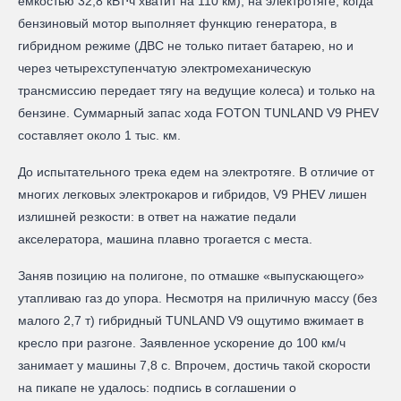
емкостью 32,8 кВт⋅ч хватит на 110 км), на электротяге, когда
бензиновый мотор выполняет функцию генератора, в
гибридном режиме (ДВС не только питает батарею, но и
через четырехступенчатую электромеханическую
трансмиссию передает тягу на ведущие колеса) и только на
бензине. Суммарный запас хода FOTON TUNLAND V9 PHEV
составляет около 1 тыс. км.
До испытательного трека едем на электротяге. В отличие от
многих легковых электрокаров и гибридов, V9 PHEV лишен
излишней резкости: в ответ на нажатие педали
акселератора, машина плавно трогается с места.
Заняв позицию на полигоне, по отмашке «выпускающего»
утапливаю газ до упора. Несмотря на приличную массу (без
малого 2,7 т) гибридный TUNLAND V9 ощутимо вжимает в
кресло при разгоне. Заявленное ускорение до 100 км/ч
занимает у машины 7,8 с. Впрочем, достичь такой скорости
на пикапе не удалось: подпись в соглашении о