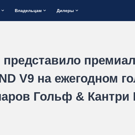
Владельцам
Дилеры
 представило премиа
D V9 на ежегодном го
ларов Гольф & Кантри 