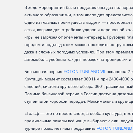
В ходе мероприятия были представлены два полнора
активного образа жизни, в том числе для представите
Одно из главных преимуществ модели — просторная гр
сетки, коврики для отработки ударов и переносной хол
игры не загрязняют элементы интерьера. Грузовую пл
городом и подъезд к ним может проходить по грунто
даже в сложных погодных условиях. При этом премиа
автомобиль удобным как для поездок на тренировки и т
Бензиновая версия
FOTON TUNLAND V9
оснащена 2-л
Крутящий момент составляет 380 Н·м при 2400-4000 о
сидений, система кругового обзора 360°, расширенны
Помимо бензиновой версии в России доступна дизельн
ступенчатой коробкой передач. Максимальный крутящи
«Гольф — это не просто спорт, а особая культура, в к
премиальные пикапы всё чаще выбирают люди, ведущи
турнире позволяет нам представить
FOTON TUNLAND