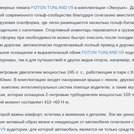
змерных пикапа
FOTON TUNLAND V9
в комплектации «Эмоушн». Д
лей современного гольф-сообщества благодаря сочетанию вместите
узовая платформа, где легко размещаются несколько гольф-бэгов,
одильник с напитками. Спортивный инвентарь перевозится в грузово
атформу при необходимости можно быстро очистить после поездки
вым дорогам, автоматически подключаемый полный привод и дорож
льное оснащение и выразительный облик
FOTON TUNLAND V9
подч
урниры, так и для путешествий и других видов спорта, например, я
итровым двигателем мощностью 245 л. с., работающим в паре с 8-
б/мин. В комплектацию входят панорамная крыша с люком, двухзон
й комплекс интеллектуальных систем помощи водителю, а также м
ая, которая оснащена 2-литровым турбодизелем мощностью 159 л.с.
й момент составляет 410 +60 Н·м.
оторой важны комфорт, эстетика и внимание к деталям. Эти же цен
е активный образ жизни и ожидающие от автомобиля сочетания ст
 V9
аудитории, для которой автомобиль является не только средст