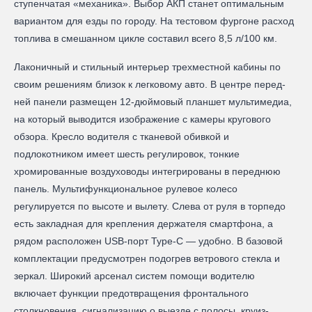
ступенчатая «механика». Выбор АКП станет оптимальным
вариантом для езды по городу. На тестовом фургоне расход
топлива в смешанном цикле составил всего 8,5 л/100 км.
Лаконичный и стильный интерьер трехместной кабины по
своим решениям близок к легковому авто. В центре перед-
ней панели размещен 12-дюймовый планшет мультимедиа,
на который выводится изображение с камеры кругового
обзора. Кресло водителя с тканевой обивкой и
подлокотником имеет шесть регулировок, тонкие
хромированные воздуховоды интегрированы в переднюю
панель. Мультифункциональное рулевое колесо
регулируется по высоте и вылету. Слева от руля в торпедо
есть закладная для крепления держателя смартфона, а
рядом расположен USB-порт Туре-С — удобно. В базовой
комплектации предусмотрен подогрев ветрового стекла и
зеркал. Широкий арсенал систем помощи водителю
включает функции предотвращения фронтального
столкновения, сигнализацию о выезде с полосы, круиз-