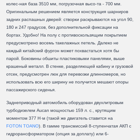
колес-ная база 3510 мм, погрузочная высо-та - 700 мм.
Оригинальным решением является конструкция шарниров
задних распашных дверей: створки раскрываются на угол 90,
180 и 247 градусов, без дополнительной фиксации на
бортах. Удобно! На полу с противоскользящим покрытием
предусмотрено восемь такелажных петель. Далеко не
каждый китайский фургон может похвастаться хотя бы
парой. Боковины обшиты пластиковыми панелями, выше
крашеный металл. В стенке, разделяющей кабину и грузовой
отсек, предусмотрен люк для перевозки длинномеров, но
использовать всю его ширину не получится мешают опоры
пассажирского сиденья.
Заднеприводный автомобиль оборудован двухлитровым
турбодизелем Aucan мощностью 159 л. с., крутящим
моментом 377 Н·м (такой же двигатель ставится на
FOTON TOANO
). В гамме трансмиссий 8-ступенчатая АКП с
гидрорансформатором (опция за доплату) или 6-