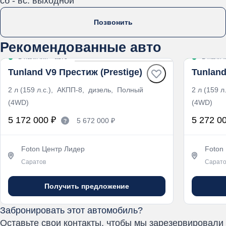
сб - вс: выходной
Позвонить
Рекомендованные авто
В наличии
·
авто
В налич
Tunland V9 Престиж (Prestige)
Tunland
2 л (159 л.с.), АКПП-8, дизель, Полный
2 л (159 
(4WD)
(4WD)
5 172 000 ₽
5 272 0
5 672 000 ₽
Foton Центр Лидер
Foton
Саратов
Сарато
Получить предложение
Забронировать этот автомобиль?
Оставьте свои контакты, чтобы мы зарезервировали