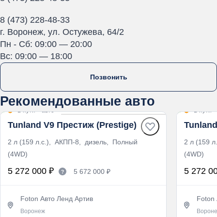
8 (473) 228-48-33
г. Воронеж, ул. Остужева, 64/2
Пн - Сб: 09:00 — 20:00
Вс: 09:00 — 18:00
Позвонить
Рекомендованные авто
В пути
·
авто
В пути
·
Tunland V9 Престиж (Prestige)
Tunland
2 л (159 л.с.), АКПП-8, дизель, Полный
2 л (159 
(4WD)
(4WD)
5 272 000 ₽
5 272 0
5 672 000 ₽
Foton Авто Ленд Артив
Foton
Воронеж
Ворон