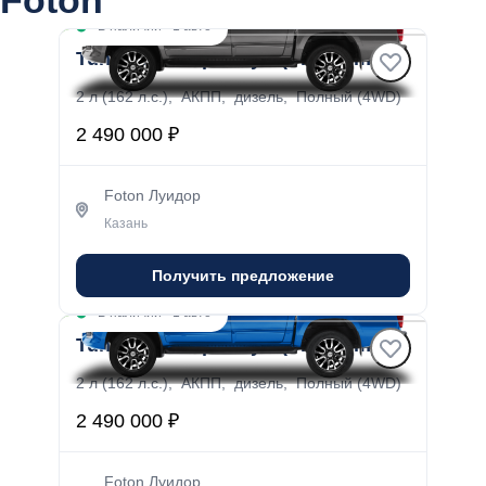
В наличии
·
1 авто
Tunland G7 Премиум (Premium)
2 л (162 л.с.), АКПП, дизель, Полный (4WD)
2 490 000 ₽
Foton Луидор
Казань
Получить предложение
В наличии
·
1 авто
Tunland G7 Премиум (Premium)
2 л (162 л.с.), АКПП, дизель, Полный (4WD)
2 490 000 ₽
Foton Луидор