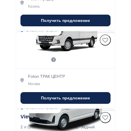
Казань
Получить предложение
В наличии
·
1 авто
Toano PRO Л2Н2 (L2H2)
2.5 л (154 л.с.), МКПП-6, дизель, Задний
2 899 000 ₽
3 374 000 ₽
Foton ТРАК ЦЕНТР
Москва
Получить предложение
В наличии
·
1 авто
View Л2Н1 (L2H1)
2 л (163 л.с.), МКПП, дизель, Задний