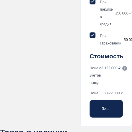
При
покупке
150 000 ₽
в
кредит
При
50 0
страховании
Стоимость
Цена с
3 122 000 ₽
учетом
выгод
Цена
3 422 000 ₽
Забронирова