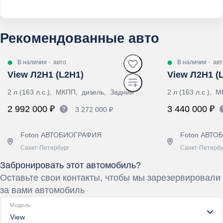
Рекомендованные авто
В наличии
·
авто
В наличии
·
авт
View Л2Н1 (L2H1)
View Л2Н1 (
2 л (163 л.с.), МКПП, дизель, Задний
2 л (163 л.с.),
2 992 000 ₽
3 440 000 ₽
3 272 000 ₽
Foton АВТОБИОГРАФИЯ
Foton АВТ
Санкт-Петербург
Санкт-Петербу
Забронировать этот автомобиль?
Получить предложение
Получит
Оставьте свои контакты, чтобы мы зарезервировали
за вами автомобиль
Модель
View