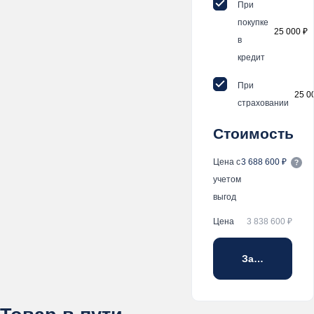
При
покупке
25 000 ₽
в
кредит
При
25 0
страховании
Стоимость
Цена с
3 688 600 ₽
учетом
выгод
Цена
3 838 600 ₽
Забронирова