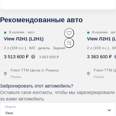
Рекомендованные авто
В наличии
·
авто
В наличии
·
авт
View Л2Н1 (L2H1)
View Л2Н1 (
2 л (159 л.с.), 8AT, дизель, Задний
2 л (159 л.с.), 
3 513 600 ₽
3 363 600 ₽
3 663 600 ₽
Foton ТТМ Центр (г. Рязань)
Foton ТТМ Це
Рязань
Рязань
Забронировать этот автомобиль?
Получить предложение
Получит
Оставьте свои контакты, чтобы мы зарезервировали
за вами автомобиль
Модель
View