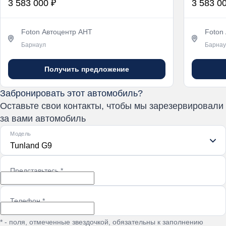
3 583 000 ₽
3 583 0
Foton Автоцентр АНТ
Foton
Барнаул
Барнау
Получить предложение
Забронировать этот автомобиль?
Оставьте свои контакты, чтобы мы зарезервировали
за вами автомобиль
Модель
Tunland G9
Представьтесь
*
Телефон
*
* - поля, отмеченные звездочкой, обязательны к заполнению