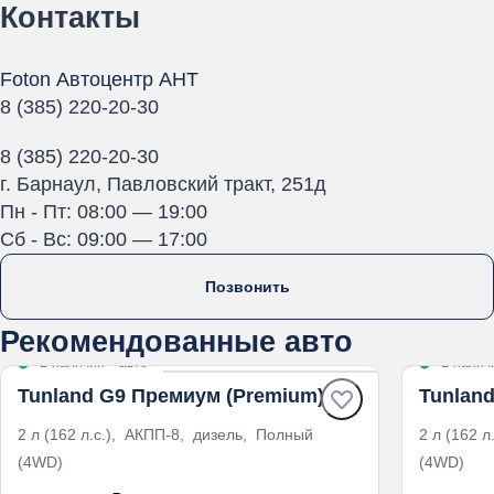
Контакты
Foton Автоцентр АНТ
8 (385) 220-20-30
8 (385) 220-20-30
г. Барнаул, Павловский тракт, 251д
Пн - Пт: 08:00 — 19:00
Cб - Вс: 09:00 — 17:00
Позвонить
Рекомендованные авто
В наличии
·
авто
В налич
Tunland G9 Премиум (Premium)
Tunlan
2 л (162 л.с.), АКПП-8, дизель, Полный
2 л (162 
(4WD)
(4WD)