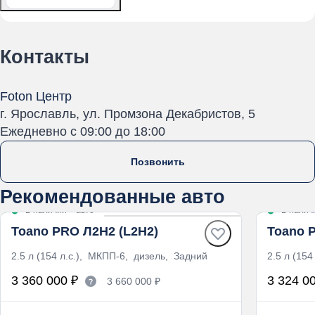
Контакты
Foton Центр
г. Ярославль, ул. Промзона Декабристов, 5
Ежедневно c 09:00 до 18:00
Позвонить
Рекомендованные авто
В наличии
·
авто
В налич
Toano PRO Л2Н2 (L2H2)
Toano 
2.5 л (154 л.с.), МКПП-6, дизель, Задний
2.5 л (15
3 360 000 ₽
3 324 0
3 660 000 ₽