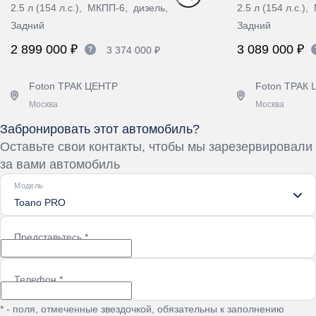
2.5 л (154 л.с.), МКПП-6, дизель,
2.5 л (154 л.с.)
Задний
Задний
2 899 000 ₽
3 089 000 ₽
3 374 000 ₽
Foton ТРАК ЦЕНТР
Foton ТРАК
Москва
Москва
Забронировать этот автомобиль?
Получить предложение
Получит
Оставьте свои контакты, чтобы мы зарезервировали
за вами автомобиль
Модель
Toano PRO
Представьтесь
*
Телефон
*
* - поля, отмеченные звездочкой, обязательны к заполнению