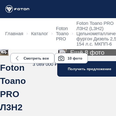
Foton Toano PRO
Foton
Л3Н2 (L3H2)
Главная
Каталог
Toano
Цельнометалличе
PRO
фургон Дизель 2,5
154 л.с. МКПП-6
Ещё 8 фото
Смотреть все
10 фото
3 089 000 ₽
Foton
Получить предложение
Toano
PRO
Л3Н2