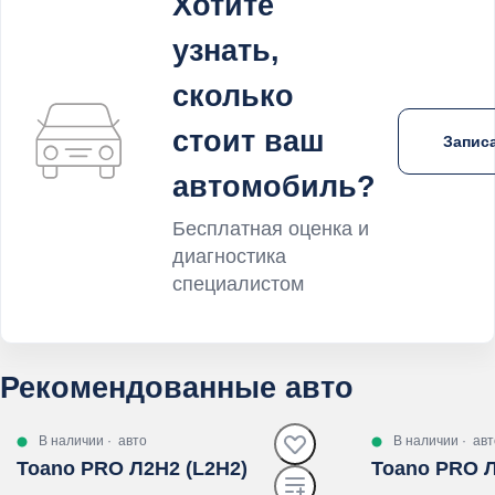
Хотите
узнать,
сколько
стоит ваш
Записа
автомобиль?
Бесплатная оценка и
диагностика
специалистом
Рекомендованные авто
В наличии
·
авто
В наличии
·
авт
Toano PRO Л2Н2 (L2H2)
Toano PRO Л