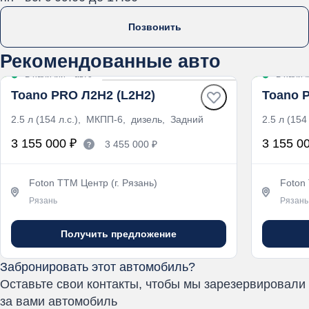
Позвонить
Рекомендованные авто
В наличии
·
авто
В налич
Toano PRO Л2Н2 (L2H2)
Toano 
2.5 л (154 л.с.), МКПП-6, дизель, Задний
2.5 л (15
3 155 000 ₽
3 155 0
3 455 000 ₽
Foton ТТМ Центр (г. Рязань)
Foton 
Рязань
Рязань
Получить предложение
Забронировать этот автомобиль?
Оставьте свои контакты, чтобы мы зарезервировали
за вами автомобиль