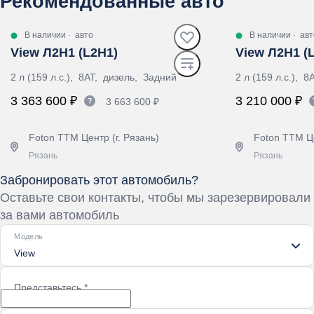
Рекомендованные авто
В наличии
·
авто
В наличии
·
авт
View Л2Н1 (L2H1)
View Л2Н1 (
2 л (159 л.с.), 8AT, дизель, Задний
2 л (159 л.с.), 
3 363 600 ₽
3 210 000 ₽
3 663 600 ₽
Foton ТТМ Центр (г. Рязань)
Foton ТТМ Це
Рязань
Рязань
Забронировать этот автомобиль?
Получить предложение
Получит
Оставьте свои контакты, чтобы мы зарезервировали
за вами автомобиль
Модель
View
Представьтесь
*