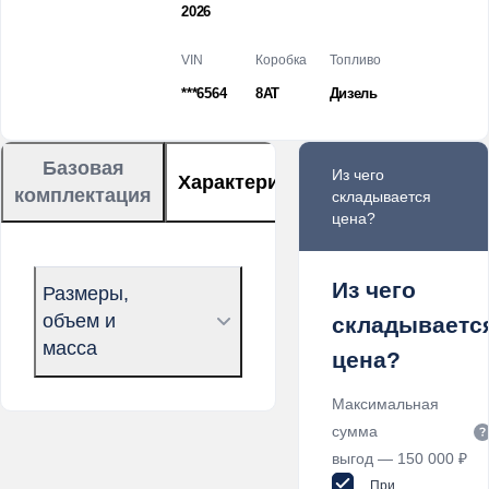
2026
VIN
Коробка
Топливо
***6564
8AT
Дизель
Базовая
Из чего
Характеристики
комплектация
складывается
цена?
Из чего
Размеры,
объем и
складываетс
масса
цена?
Максимальная
сумма
выгод — 150 000 ₽
При