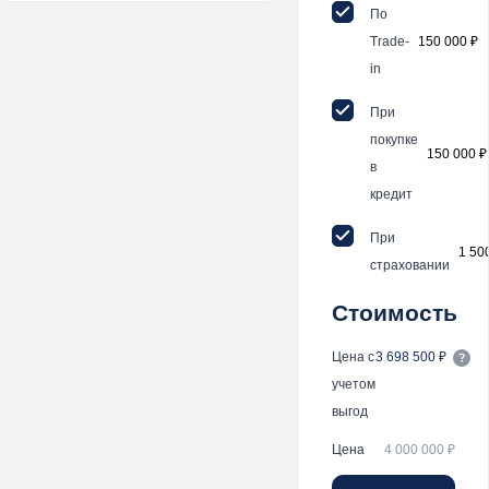
По
Trade-
150 000 ₽
in
При
покупке
150 000 ₽
в
кредит
При
1 50
страховании
Стоимость
Цена с
3 698 500 ₽
учетом
выгод
Цена
4 000 000 ₽