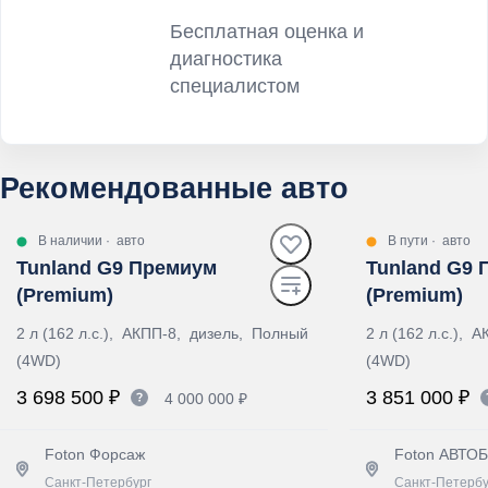
Бесплатная оценка и
диагностика
специалистом
Рекомендованные авто
В наличии
·
авто
В пути
·
авто
Tunland G9 Премиум
Tunland G9
(Premium)
(Premium)
2 л (162 л.с.), АКПП-8, дизель, Полный
2 л (162 л.с.),
(4WD)
(4WD)
3 698 500 ₽
3 851 000 ₽
4 000 000 ₽
Foton Форсаж
Foton АВТ
Санкт-Петербург
Санкт-Петербу