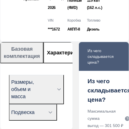
Полный
119 кВт
2026
(4WD)
(162 л.с.
)
VIN
Коробка
Топливо
***1672
АКПП-8
Дизель
Базовая
Из чего
Характеристики
Описание
комплектация
складывается
цена?
Из чего
Размеры,
объем и
складываетс
масса
цена?
Максимальная
Подвеска
сумма
выгод — 301 500 ₽