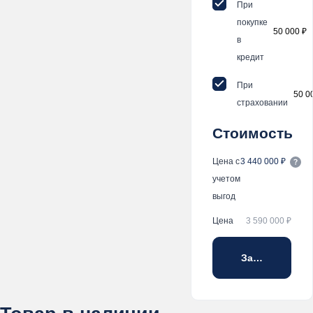
При
покупке
50 000 ₽
в
кредит
При
50 0
страховании
Стоимость
Цена с
3 440 000 ₽
учетом
выгод
Цена
3 590 000 ₽
Забронирова