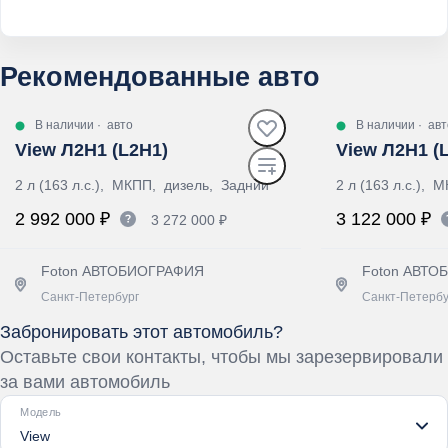
Рекомендованные авто
В наличии
·
авто
В наличии
·
авт
View Л2Н1 (L2H1)
View Л2Н1 (
2 л (163 л.с.), МКПП, дизель, Задний
2 л (163 л.с.),
2 992 000 ₽
3 122 000 ₽
3 272 000 ₽
Foton АВТОБИОГРАФИЯ
Foton АВТ
Санкт-Петербург
Санкт-Петербу
Забронировать этот автомобиль?
Получить предложение
Получит
Оставьте свои контакты, чтобы мы зарезервировали
за вами автомобиль
Модель
View