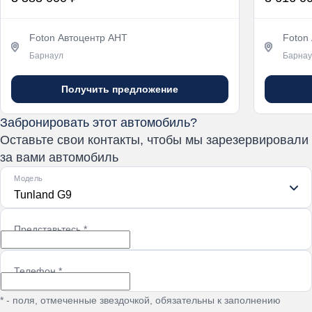
Foton Автоцентр АНТ
Foton
Барнаул
Барнау
Получить предложение
Забронировать этот автомобиль?
Оставьте свои контакты, чтобы мы зарезервировали
за вами автомобиль
Модель
Tunland G9
Представьтесь
*
Телефон
*
* - поля, отмеченные звездочкой, обязательны к заполнению