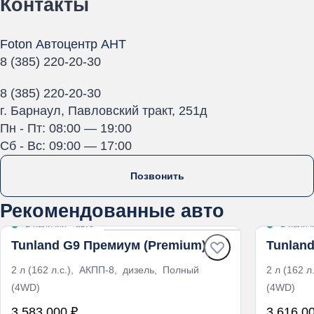
Контакты
Foton Автоцентр АНТ
8 (385) 220-20-30
8 (385) 220-20-30
г. Барнаул, Павловский тракт, 251д
Пн - Пт: 08:00 — 19:00
Cб - Вс: 09:00 — 17:00
Позвонить
Рекомендованные авто
В наличии
·
авто
В налич
Tunland G9 Премиум (Premium)
Tunlan
2 л (162 л.с.), АКПП-8, дизель, Полный
2 л (162 
(4WD)
(4WD)
3 583 000 ₽
3 616 0