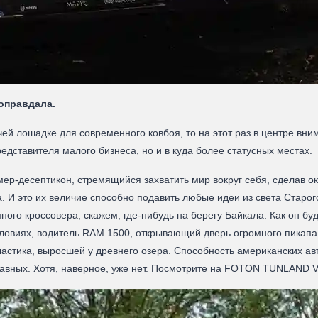
 оправдала.
ей лошадке для современного ковбоя, то на этот раз в центре вн
едставителя малого бизнеса, но и в куда более статусных местах.
р-десептикон, стремящийся захватить мир вокруг себя, сделав о
. И это их величие способно подавить любые идеи из света Старог
ного кроссовера, скажем, где-нибудь на берегу Байкала. Как он бу
словиях, водитель RAM 1500, открывающий дверь огромного пикапа
астика, выросшей у древнего озера. Способность американских а
 равных. Хотя, наверное, уже нет. Посмотрите на FOTON TUNLAND V