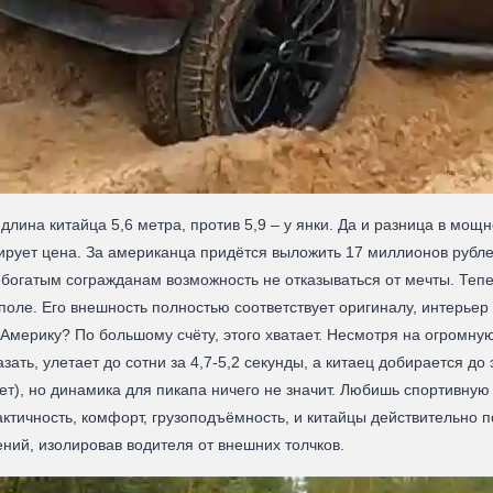
 длина китайца 5,6 метра, против 5,9 – у янки. Да и разница в мо
ирует цена. За американца придётся выложить 17 миллионов рублей,
огатым согражданам возможность не отказываться от мечты. Тепер
оле. Его внешность полностью соответствует оригиналу, интерьер
Америку? По большому счёту, этого хватает. Несмотря на огромную
ать, улетает до сотни за 4,7-5,2 секунды, а китаец добирается до 
т), но динамика для пикапа ничего не значит. Любишь спортивную
рактичность, комфорт, грузоподъёмность, и китайцы действительно 
ний, изолировав водителя от внешних толчков.